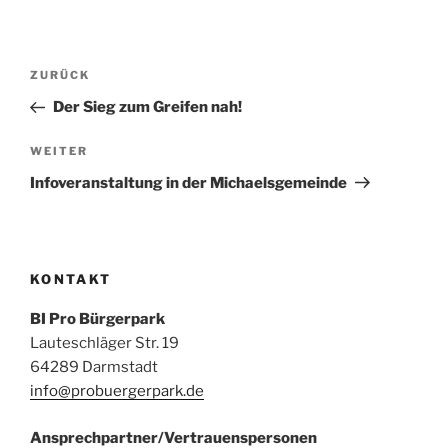
Beitragsnavigation
Vorheriger
ZURÜCK
Beitrag
Der Sieg zum Greifen nah!
Nächster
WEITER
Beitrag
Infoveranstaltung in der Michaelsgemeinde
KONTAKT
BI Pro Bürgerpark
Lauteschläger Str. 19
64289 Darmstadt
info@probuergerpark.de
Ansprechpartner/Vertrauenspersonen