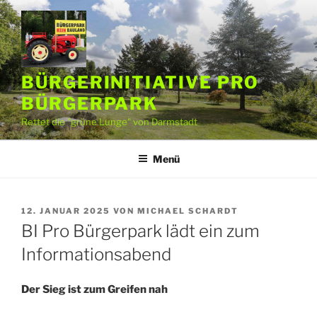
Zum
Inhalt
springen
BÜRGERINITIATIVE PRO
BÜRGERPARK
Rettet die "grüne Lunge" von Darmstadt
Menü
VERÖFFENTLICHT
12. JANUAR 2025
VON
MICHAEL SCHARDT
AM
BI Pro Bürgerpark lädt ein zum
Informationsabend
Der Sieg ist zum Greifen nah