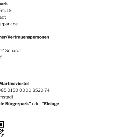
park
tr. 19
adt
erpark.de
ner/Vertrauenspersonen
i“ Schardt
f
o
Martinsviertel
085 0150 0000 8520 74
mstadt
de Bürgerpark”
oder
“Einlage