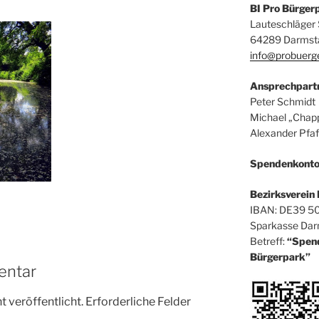
BI Pro Bürger
Lauteschläger S
64289 Darmst
info@probuerg
Ansprechpart
Peter Schmidt
Michael „Chapp
Alexander Pfaf
Spendenkont
Bezirksverein 
IBAN: DE39 5
Sparkasse Dar
Betreff:
“Spen
Bürgerpark”
entar
 veröffentlicht.
Erforderliche Felder