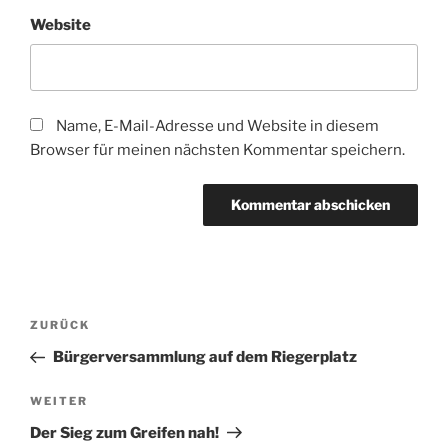
Website
Name, E-Mail-Adresse und Website in diesem
Browser für meinen nächsten Kommentar speichern.
Beitragsnavigation
Vorheriger
ZURÜCK
Beitrag
Bürgerversammlung auf dem Riegerplatz
Nächster
WEITER
Beitrag
Der Sieg zum Greifen nah!