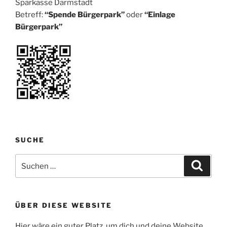
Sparkasse Darmstadt
Betreff:
“Spende Bürgerpark”
oder
“Einlage
Bürgerpark”
SUCHE
Suchen
Suche
nach:
ÜBER DIESE WEBSITE
Hier wäre ein guter Platz, um dich und deine Website