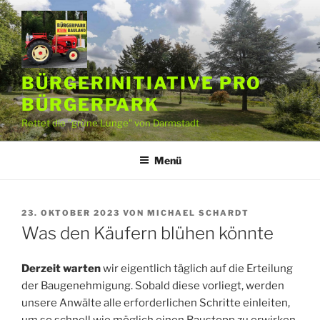
Zum
Inhalt
springen
BÜRGERINITIATIVE PRO
BÜRGERPARK
Rettet die "grüne Lunge" von Darmstadt
Menü
VERÖFFENTLICHT
23. OKTOBER 2023
VON
MICHAEL SCHARDT
AM
Was den Käufern blühen könnte
Derzeit warten
wir eigentlich täglich auf die Erteilung
der Baugenehmigung. Sobald diese vorliegt, werden
unsere Anwälte alle erforderlichen Schritte einleiten,